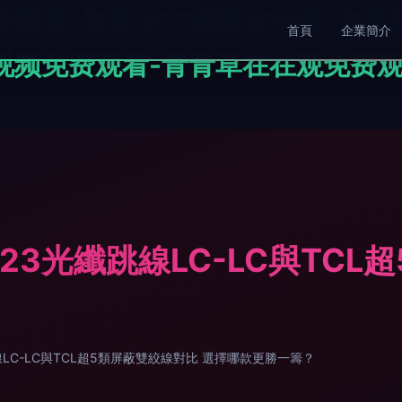
放观看-青青草在线播放免费-青青
首頁
企業簡介
视频免费观看-青青草在在观免费观
60023光纖跳線LC-LC與TC
跳線LC-LC與TCL超5類屏蔽雙絞線對比 選擇哪款更勝一籌？