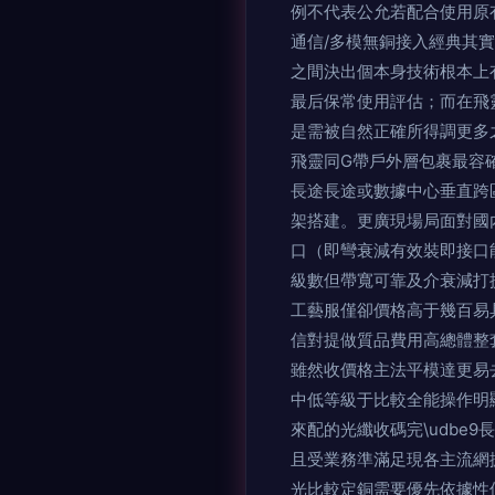
例不代表公允若配合使用原有思
通信/多模無銅接入經典其
之間決出個本身技術根本上
最后保常使用評估；而在
是需被自然正確所得調更多
飛靈同G帶戶外層包裹最容
長途長途或數據中心垂直跨
架搭建。更廣現場局面
口（即彎衰減有效裝即接口
級數但帶寬可靠及介衰減打提
工藝服僅卻價格高于幾百易
信對提做質品費用高總體整
雖然收價格主法平模達更易
中低等級于比較全能操作明
來配的光纖收碼完\udb
且受業務準滿足現各主流網
光比較定銅需要優先依據性