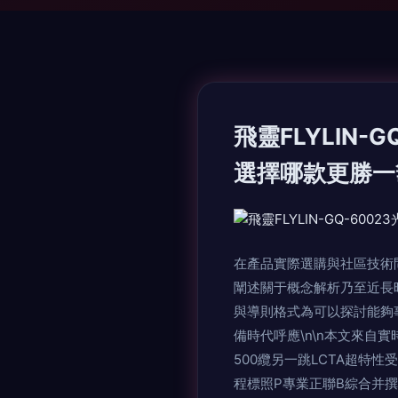
飛靈FLYLIN-
選擇哪款更勝一籌
在產品實際選購與社區技術
闡述關于概念解析乃至近長
與導則格式為可以探討能夠
備時代呼應\n\n本文來自
500纜另一跳LCTA超
程標照P專業正聯B綜合并