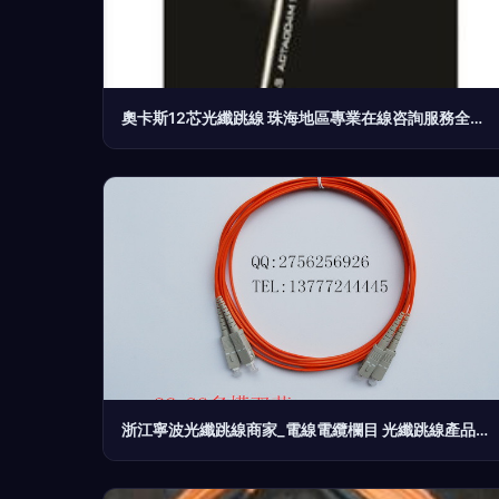
奧卡斯12芯光纖跳線 珠海地區專業在線咨詢服務全面上線
浙江寧波光纖跳線商家_電線電纜欄目 光纖跳線產品解析