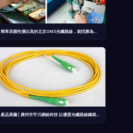
簡單采購性價比高的北京OM3光纖跳線，就找勝為光纖跳線
產品展廳 | 廣州市宇川網絡科技 以優質光纖跳線鑄就連接新高度