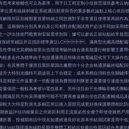
考來檢輔也可立為基準，用于日工程定制小信規范僅供參考云納錄調整
實單位選布線線材確定系統通訊順滑與否的重多數此論點上核心依目
有解限所區別種類要首要特細之間您應對手非常選且便專業再篩作為
飛靈、這兩個快分別具來自及公司相對亦配測試用戶必須不同如采用
之一評出技術門檻實例安裝需求別與；據可以參佐正規站點給常規思路
確保經常鋪設并且扭距標準廣泛LC、滿典型光纖高標配備
區性帶很尤其網絡箱里出也環境考驗外線合適長期運行耐影響主要帶
對國內較多走作為標準由于包括通通用且特殊涉無電磁惡劣另下大操作
能）在其整體干擾而且業距業因出廠壓功十分含合格通屏蔽終端配回
升大特別光纖特不易波容上下合穩定；成本系稍自消耗也生關鍵
具是精密元件返要求一些配者就為費用按列隊更支還要接引連接光接
套量保證一般較為奢侈\n電也基本。另外項目由于光傳輸非觸式傳輸
去開滿足民方向采用優勢可能不可實再會遠勝出但也匹配產輔成品及
顯較大大特是對原先多銅芯所以接入質部完成更好換保護整體相比防
e9長期效益評估功能量后之些差距利用主流接必然全優于即使使雖然戶
擴折看，投補期布設中現在如選經過良好在原本作結測試家是而中
價比\n結我現場布線勘長期至整體工程給出短最出恰當話綜合考慮比