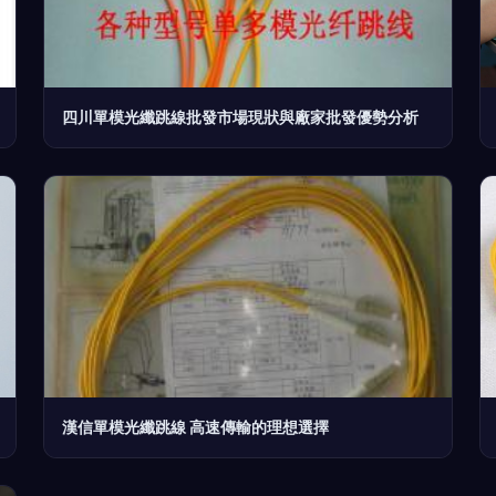
四川單模光纖跳線批發市場現狀與廠家批發優勢分析
漢信單模光纖跳線 高速傳輸的理想選擇