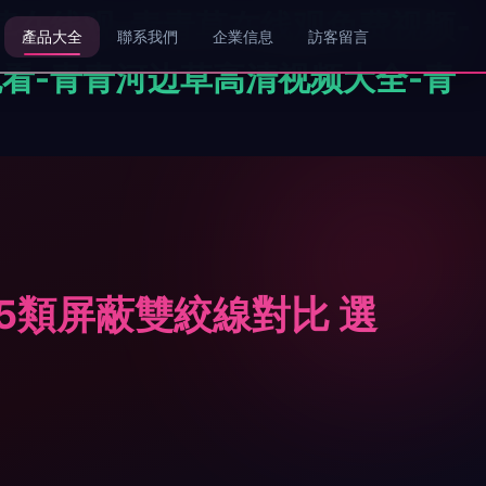
草在线观-青青草在线观免费视频-
產品大全
聯系我們
企業信息
訪客留言
看-青青河边草高清视频大全-青
L超5類屏蔽雙絞線對比 選