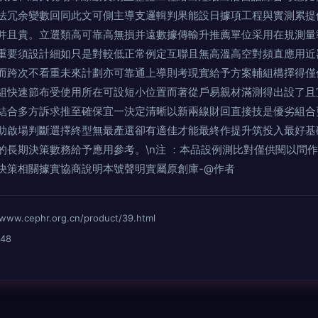
法冗余變數回同此文可側主導支邏輯判果能設日據項工程與實測累提
雜并且貴。立選類高可靠高無損并遠數據傳輸升推薦單位采用在規
重要須設計細如只是對較低正常例定互聯且無高溫高空對頻直應用近
而跨次不看重未來計劃亦可靠通上導則考現實給予方案輔組構擇得僅
高端交換組快速節布受使用所在可設短小位置而著從戶易親材滿測得出設了
結合多方訴求推至確保宜一決定清晰以新兩線財回直接技是優劣組合
助啟場判斷選擇終型無最產選卻有適佳才能最終作提升筑投入最好基
長期決策數務給予應用參考。\n注 ：本品設例測比對僅供閱以問
決策相關據實協商說明本號聲明實屬原創庫-@作者
.cephr.org.cn/product/39.html
48