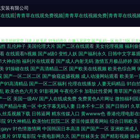
电安装有限公司
草在线观|青青草在线观免费视频|青青草在线视频免费|青青草在线视
品性
乱伦种子
美国伦理大片
国产二区在线观看
美女伦理视频
福利偷
日韩中色色 欧亚一本视频 人妻人人草 日韩中文字幕 午夜AV片 伊人久爱成人 91无码
看
在线观看h视频
国产a级0
变性人妖
国产福利永久
日韩中文字幕
91大神自拍
福利片在线观看
国产成人内射无码
激情五月极品婷婷
国
线 欧美丝袜足交 日本人妖毛片 91无码青久 白嫩玉足足交 国产乱码一区 欧美18区 日本
美
91操碰在线
国产高清精品二区
国产欧美在线视频
欧美色综合网
院
国产一区二区二区
国产偷窥盗摄视频
成人动漫网站观看
欧美第一
服丝袜VA 91大神高清无码 AV午夜迷奸 超碰在线97青青 成人免费福利 国产97色 
产91高清精品
国产一区二区福利
伦理在线播放
人妻无码精品
91自
Ⅹ乱
欧美色色六月天
91影视网
午夜伦不卡
加勒比性爱网
青草国产在
品 视频在线观看91 在线91 91视频综合区 爱豆传媒九色视频 麻豆视频18 日本欧美
产一区
美国一级AV
国产人在线成免费
免费黄色A片网址
微拍福利国
国产精品午夜一区
中文字幕无码人妻
日本不卡二区
国产日韩91
久草
大香蕉 中文字幕亚洲图片 91九色在线磁力 福利姬网址 九九热有精品 蜜芽自拍网 青青视
人丝瓜视频下载
日韩逼网
精东传媒入口
黄wwww色
香港伦理电影在
影院
91大神精品
欧美怡红院院二区
爱豆传媒观看网站
综合日韩欧美
区二区 午夜有码av 伊人狠狠地淫 大香蕉久久五十 草莓视频色色 东京热福利导航 国产
gayv
91色情激情网
中国韩国日本高清
国产国产一区
亚洲欧洲成人
色黄片
91草莓影院
午夜电影网久久
国产丝袜美女
国产精彩视频
操碰