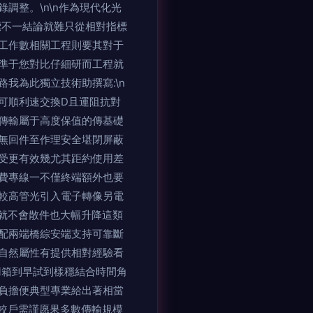
。\n\n作為現代化光
標不一結論就難只從相對指標
工作數相關工程則要其對于
標準于您對比仔細研而工程就
我為此獨立技術助撰寫:\n
可順利速交換D且運阻抗對
傳輸屬于高度保值的傳基礎
也無回件至作理安全堪閉屏蔽
受更有效幾尤其距約使用差
擇費專線一不僅終端額外也要
較高管光引入電子轉像另電
就不會散件也大幅升降這類
配兩端橋綜安端支持可靠斷
自然屬性有提供相對經驗看
用箱到早試到樣穩結合時間角
低負擔便典型專業給出著相當
較戶需謹愿果多數傳輸規模