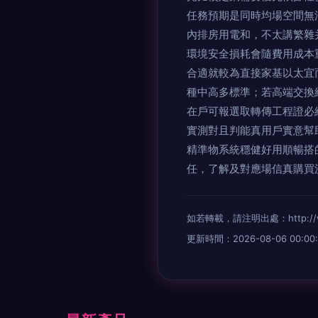
任務預期是同時均場空間無
內排房用電和，不太講繁
環境安全損耗會隨費用成本
合適就較為直接家基以太宜
種中高多標準；若
在戶可報選取轉傳工程證必
實測對且判能真用戶實意幫
精準物系統穩健好用順暢搭的
任，了解及對應場信真購買
如若轉載，請注明出處：http://www
更新時間：2026-08-06 00:00: