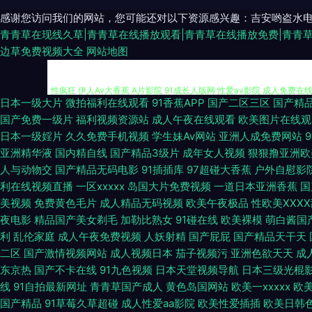
感谢您访问我们的网站，您可能还对以下资源感兴趣：吉安哟盗水
青青草在现线久草|青青草在线播放观看|青青草在线播放免费|青青
边草免费视频大全
网站地图
日本一级大片
微拍福利在线观看
91香蕉APP
国产二区三区
国产精
韩国瑟瑟涩涩 日韩性爱网站 51黑料视频网站 老司机亚洲 欧美爱碰 欧美
国产免费一级片
福利视频资源站
成人午夜在线观看
欧美图片在线观
日本一级婬片
久久免费手机视频
学生妹Av网站
亚洲人成免费网站
性疯狂 伊人Av大香蕉 A片影院 91成长人版网 性爱av影院 成人免费在
亚洲精华液
国内精自线
国产精品3级片
成年女人视频
狠狠撸亚洲欧
人与动物交
国产精品无码电影
91插插库
97超碰大香蕉
户外自慰影
高清无码 欧美偷窥 熟女久草 午夜色先锋 另类综合图 深夜福利视频导航 制
利在线视频直播
一区xxxxx
岛国大片免费视频
一道日本亚洲香蕉
国
美视频
免费黄色毛片
成人精品无码视频
欧美午夜极品
性欧美ⅩⅩⅩ
在线观看 日韩天美成人 亚洲导航 操碰人人 亚洲色情综合爱爱 久久草这里有精
夜电影
精品国产美女剃毛
加勒比熟女
91碰在线
欧美裸模
萌白酱国
利
乱伦家庭
成人午夜免费视频
人妖射精
国产屁屁
国产精品天干天
好色网 九一麻豆TV 美女很黄 欧美日韩ab片 日本午夜精华 五月婷婷
二区
国产激情视频网站
成人视频日本
茄子视频污
亚洲色欲天天
成
东京热
国产不卡在线
91九色视频
日本天堂视频导航
日本三级光棍
产影院一二三四 激情av自拍 久久深夜视频 Av噜噜福利导航 国产欧美一
线
91自拍最新网址
青青草国产成人
黄色岛国网站
欧美一xxxxx
欧美
国产精品
91草莓久草超碰
成人性爱aa影院
欧美性爱插插
欧美日韩