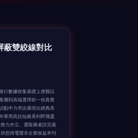
5類屏蔽雙絞線對比
進行數據收集基礎上便難以
基層到高端選擇前一份真實
試點中力求比展現出經典具
戶外軍用高抗短曲系列即飛靈
始努力作立。選取兩者詳完過
提供您得電聲非企業收益本刊