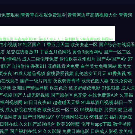
频免费观看|青青草在在观免费观看|青青河边草高清视频大全|青青河
拍小视频
91社区国产
丁香五月天堂
欧美变态一区
国产综合在线观看
无禁动漫 AV大香蕉 成人在线观看伊人 黄色网址视频大全 欧美色色图 欧美
观看
足交在线播放91
丁香五月色网站
黄色3级抢网站
国产一区二区
产剧情精品
成人三级伦理免费
偷怕欧美亚州图片
国产AV国产AV
97
色图另类 午夜福利网HD 超碰人妻人人上 福利网址 91n免费在线 韩国av
91国产自拍偷拍
香蕉911
花蝴蝶看片免费
白丝美女免费网站
欧美女
页夜夜
91成人精品视频
蜜桃爱爱视频
乱伦熟女五月天
91香蕉视
福
国产激情内射 国模1024 极品美乳无圣光 九九精品系列 日韩殴美 老湿影院
拍在线观看
国产一级片内射
夜夜骑青青草
欧美色图人妻
在线免费欧
线视频
亚洲国产精品导航
欧美色淫
波多野结依电影
91狠狠撸
成人深
色 无码转区 草逼网123 九一免费看片 在线97视频观看 91拍拍视频 97
产视频
国产人成无码视频
国产原创区色花堂
在线免费黄A片
久草福
福利视频网
91日日夜夜91
超碰碰天天操
91草草酒店视频
韩日一区
频久久 日韩色图 五月激情图片 午夜成人 超碰超频人人色 东京热床豆 国
线
成人影院在线播放
欧美足交一区二区
91视频电影
另类四虎
亚洲
草逼网首页
国产日韩精品91
91视频网站在线
69性影院
福利资源在
色色网 黄色天天干 人妖操伪娘 深夜福利网站导航 91cn入口 AB内射日
日韩在线
久久国产影视综合
欧美69潮喷
伦理片app下载
激情视频
视屏
国产福利在线
91久久影院
免费日韩电影
日韩成人影视
欧美精